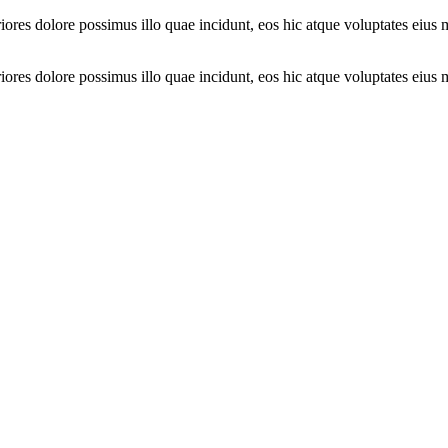
riores dolore possimus illo quae incidunt, eos hic atque voluptates eius
riores dolore possimus illo quae incidunt, eos hic atque voluptates eius